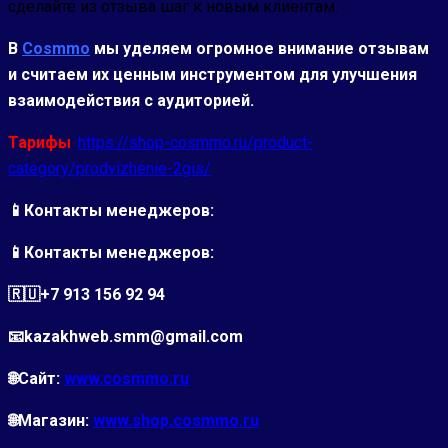
сделайте из отзыва шаг к новым клиентам.
В
Cosmmo
мы уделяем огромное внимание отзывам
и считаем их ценным инструментом для улучшения
взаимодействия с аудиторией.
Тарифы
:
https://shop-cosmmo.ru/product-
category/prodvizhenie-2gis/
📱Контакты менеджеров:
📱Контакты менеджеров:
🇷🇺+7 913 156 92 94
📧kazakhweb.smm@gmail.com
🌐Сайт:
www.cosmmo.ru
🌐Магазин:
www.shop.cosmmo.ru